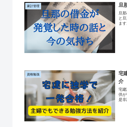
旦
家計管理
旦那
と旦
ます
宅
資格勉強
介
宅建
供が
是非