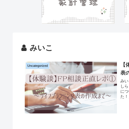
みいこ
【
Uncategorized
表
みい
しら
につ
た！